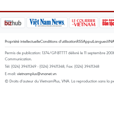
Propriété intellectuelle
Conditions d'utilisation
RSS
Appui
Langues
VN
Permis de publication: 1374/GP-BTTTT délivré le 11 septembre 2008 
Communication.
Tél: (024) 39411349 - (024) 39411348, Fax: (024) 39411348
E-mail:
vietnamplus@vnanet.vn
© Droits d'auteur du VietnamPlus, VNA. La reproduction sans la per