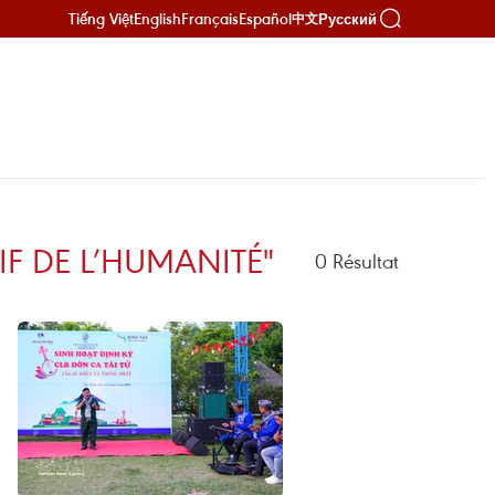
Tiếng Việt
English
Français
Español
Русский
中文
IF DE L’HUMANITÉ"
0
Résultat