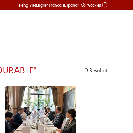
Tiếng Việt
English
Français
Español
Русский
中文
DURABLE"
0
Résultat