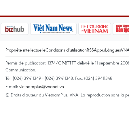
Propriété intellectuelle
Conditions d'utilisation
RSS
Appui
Langues
VN
Permis de publication: 1374/GP-BTTTT délivré le 11 septembre 2008 
Communication.
Tél: (024) 39411349 - (024) 39411348, Fax: (024) 39411348
E-mail:
vietnamplus@vnanet.vn
© Droits d'auteur du VietnamPlus, VNA. La reproduction sans la per