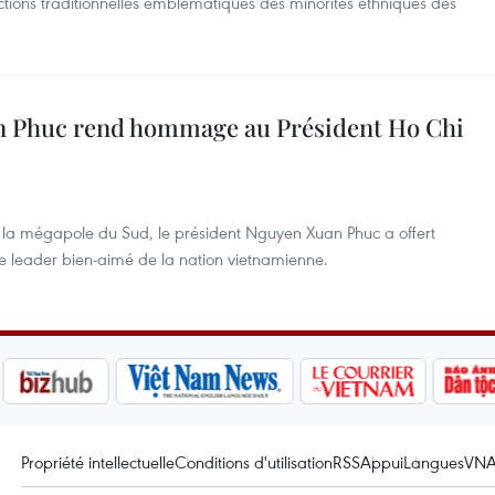
tions traditionnelles emblématiques des minorités ethniques des
n Phuc rend hommage au Président Ho Chi
la mégapole du Sud, le président Nguyen Xuan Phuc a offert
le leader bien-aimé de la nation vietnamienne.
Propriété intellectuelle
Conditions d'utilisation
RSS
Appui
Langues
VN