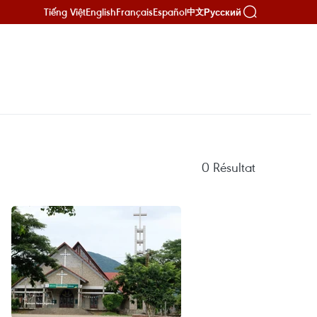
Tiếng Việt
English
Français
Español
Русский
中文
0
Résultat