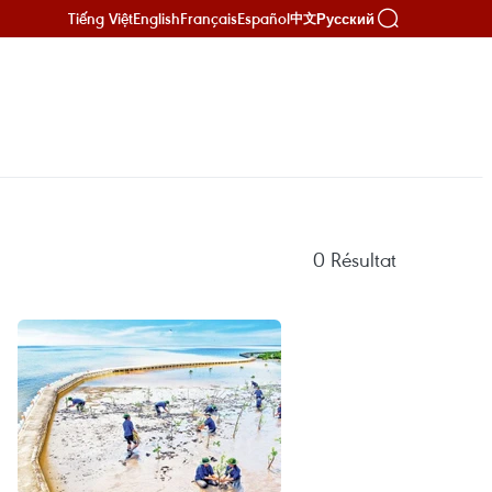
Tiếng Việt
English
Français
Español
Русский
中文
0
Résultat