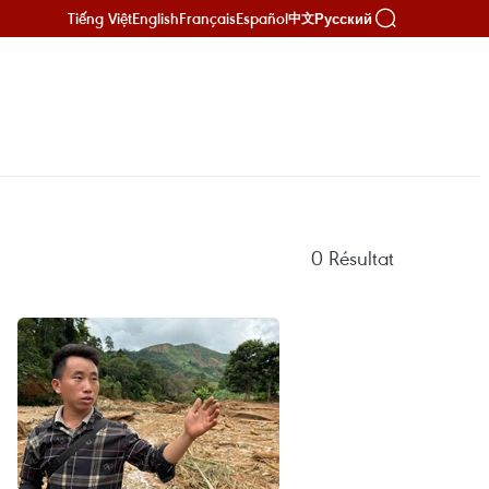
Tiếng Việt
English
Français
Español
Русский
中文
0
Résultat