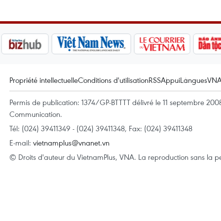
Propriété intellectuelle
Conditions d'utilisation
RSS
Appui
Langues
VN
Permis de publication: 1374/GP-BTTTT délivré le 11 septembre 2008 
Communication.
Tél: (024) 39411349 - (024) 39411348, Fax: (024) 39411348
E-mail:
vietnamplus@vnanet.vn
© Droits d'auteur du VietnamPlus, VNA. La reproduction sans la per