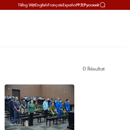
Tiếng Việt
English
Français
Español
Русский
中文
0
Résultat