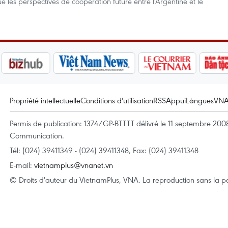
s perspectives de coopération future entre l'Argentine et le
Propriété intellectuelle
Conditions d'utilisation
RSS
Appui
Langues
VN
Permis de publication: 1374/GP-BTTTT délivré le 11 septembre 2008 
Communication.
Tél: (024) 39411349 - (024) 39411348, Fax: (024) 39411348
E-mail:
vietnamplus@vnanet.vn
© Droits d'auteur du VietnamPlus, VNA. La reproduction sans la per