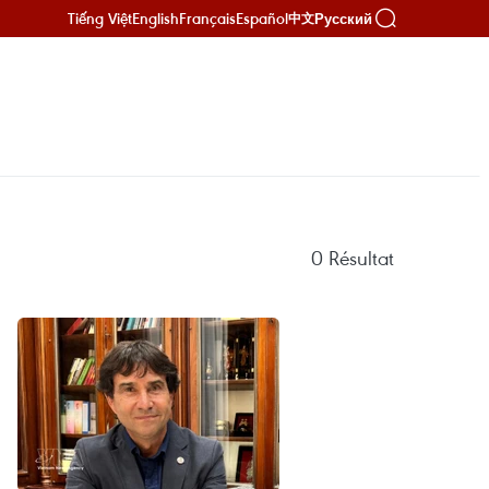
Tiếng Việt
English
Français
Español
Русский
中文
0
Résultat