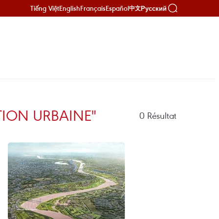
Tiếng Việt
English
Français
Español
Русский
中文
TION URBAINE"
0
Résultat