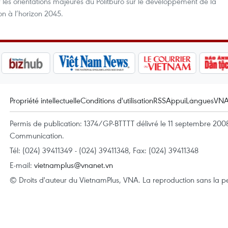
r les orientations majeures du Politburo sur le développement de la
on à l’horizon 2045.
Propriété intellectuelle
Conditions d'utilisation
RSS
Appui
Langues
VN
Permis de publication: 1374/GP-BTTTT délivré le 11 septembre 2008 
Communication.
Tél: (024) 39411349 - (024) 39411348, Fax: (024) 39411348
E-mail:
vietnamplus@vnanet.vn
© Droits d'auteur du VietnamPlus, VNA. La reproduction sans la per