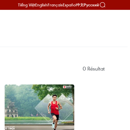
Tiếng Việt
English
Français
Español
Русский
中文
0
Résultat