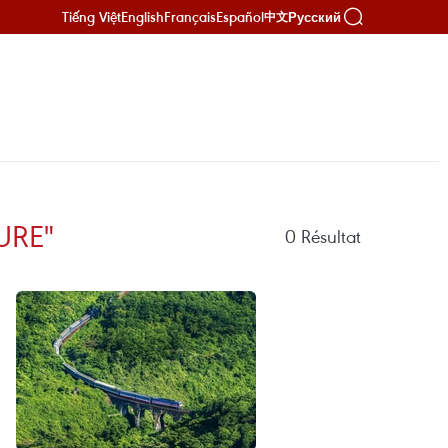
Tiếng Việt
English
Français
Español
Русский
中文
URE"
0
Résultat