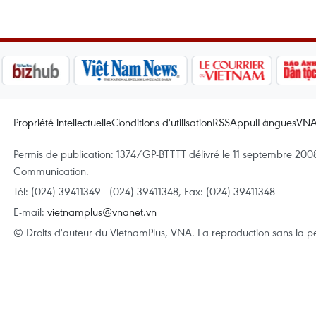
Propriété intellectuelle
Conditions d'utilisation
RSS
Appui
Langues
VN
Permis de publication: 1374/GP-BTTTT délivré le 11 septembre 2008 
Communication.
Tél: (024) 39411349 - (024) 39411348, Fax: (024) 39411348
E-mail:
vietnamplus@vnanet.vn
© Droits d'auteur du VietnamPlus, VNA. La reproduction sans la per