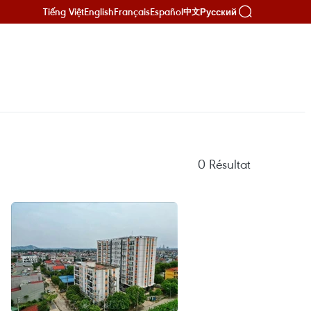
Tiếng Việt
English
Français
Español
Русский
中文
0
Résultat