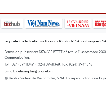
Propriété intellectuelle
Conditions d'utilisation
RSS
Appui
Langues
VN
Permis de publication: 1374/GP-BTTTT délivré le 11 septembre 2008 
Communication.
Tél: (024) 39411349 - (024) 39411348, Fax: (024) 39411348
E-mail:
vietnamplus@vnanet.vn
© Droits d'auteur du VietnamPlus, VNA. La reproduction sans la per