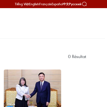
Tiếng Việt
English
Français
Español
Русский
中文
0
Résultat