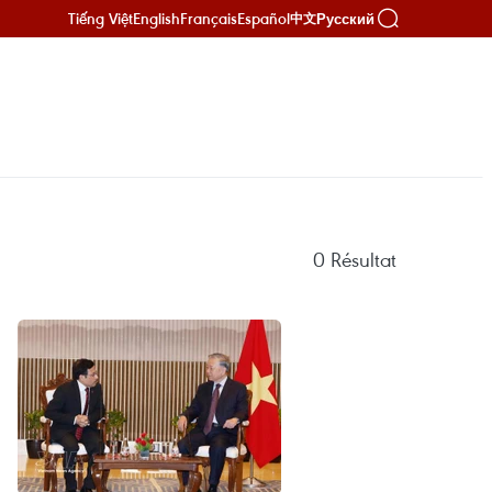
Tiếng Việt
English
Français
Español
Русский
中文
0
Résultat