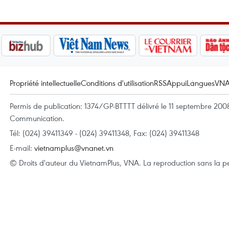
Propriété intellectuelle
Conditions d'utilisation
RSS
Appui
Langues
VN
Permis de publication: 1374/GP-BTTTT délivré le 11 septembre 2008 
Communication.
Tél: (024) 39411349 - (024) 39411348, Fax: (024) 39411348
E-mail:
vietnamplus@vnanet.vn
© Droits d'auteur du VietnamPlus, VNA. La reproduction sans la per