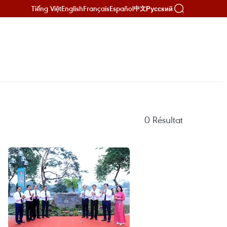
Tiếng Việt
English
Français
Español
Русский
中文
0
Résultat