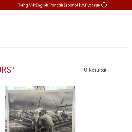
Tiếng Việt
English
Français
Español
Русский
中文
URS"
0
Résultat