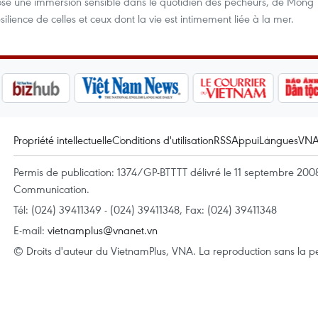
opose une immersion sensible dans le quotidien des pêcheurs, de Mong
lience de celles et ceux dont la vie est intimement liée à la mer.
Propriété intellectuelle
Conditions d'utilisation
RSS
Appui
Langues
VN
Permis de publication: 1374/GP-BTTTT délivré le 11 septembre 2008 
Communication.
Tél: (024) 39411349 - (024) 39411348, Fax: (024) 39411348
E-mail:
vietnamplus@vnanet.vn
© Droits d'auteur du VietnamPlus, VNA. La reproduction sans la per