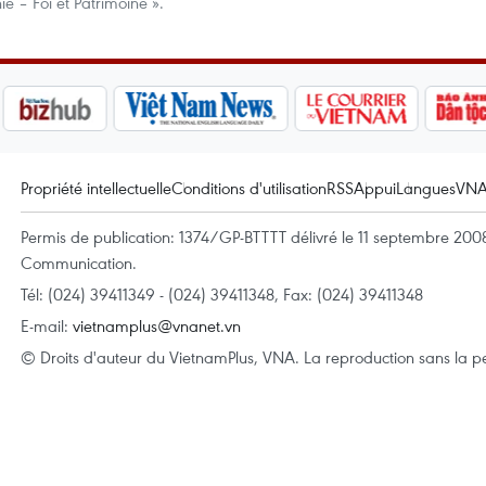
ie – Foi et Patrimoine ».
Propriété intellectuelle
Conditions d'utilisation
RSS
Appui
Langues
VN
Permis de publication: 1374/GP-BTTTT délivré le 11 septembre 2008 
Communication.
Tél: (024) 39411349 - (024) 39411348, Fax: (024) 39411348
E-mail:
vietnamplus@vnanet.vn
© Droits d'auteur du VietnamPlus, VNA. La reproduction sans la per