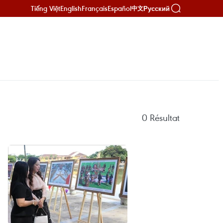
Tiếng Việt
English
Français
Español
Русский
中文
0
Résultat