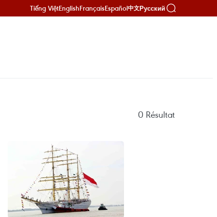
Tiếng Việt
English
Français
Español
Русский
中文
0
Résultat