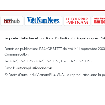
Propriété intellectuelle
Conditions d'utilisation
RSS
Appui
Langues
VN
Permis de publication: 1374/GP-BTTTT délivré le 11 septembre 2008 
Communication.
Tél: (024) 39411349 - (024) 39411348, Fax: (024) 39411348
E-mail:
vietnamplus@vnanet.vn
© Droits d'auteur du VietnamPlus, VNA. La reproduction sans la per