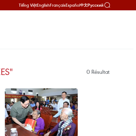
Tiếng Việt
English
Français
Español
Русский
中文
ES"
0
Résultat