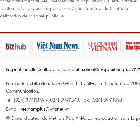
dapter activement au vieillissement de la population ». Cette initiative
action national pour les personnes âgées ainsi que la Stratégie
mélioration de la santé publique.
Propriété intellectuelle
Conditions d'utilisation
RSS
Appui
Langues
VN
Permis de publication: 1374/GP-BTTTT délivré le 11 septembre 2008 
Communication.
Tél: (024) 39411349 - (024) 39411348, Fax: (024) 39411348
E-mail:
vietnamplus@vnanet.vn
© Droits d'auteur du VietnamPlus, VNA. La reproduction sans la per