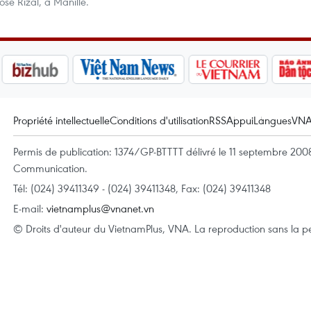
sé Rizal, à Manille.
Propriété intellectuelle
Conditions d'utilisation
RSS
Appui
Langues
VN
Permis de publication: 1374/GP-BTTTT délivré le 11 septembre 2008 
Communication.
Tél: (024) 39411349 - (024) 39411348, Fax: (024) 39411348
E-mail:
vietnamplus@vnanet.vn
© Droits d'auteur du VietnamPlus, VNA. La reproduction sans la per