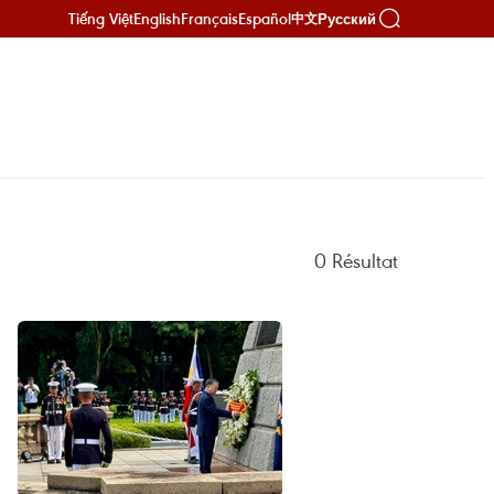
Tiếng Việt
English
Français
Español
Русский
中文
0
Résultat