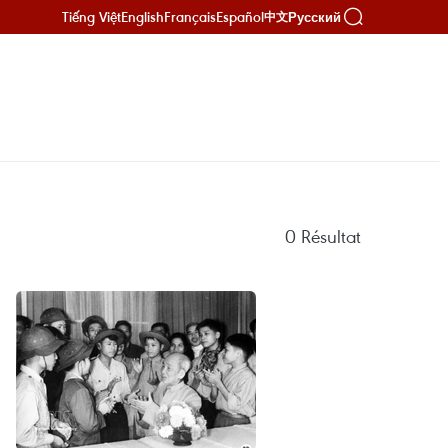
Tiếng Việt
English
Français
Español
Русский
中文
0
Résultat