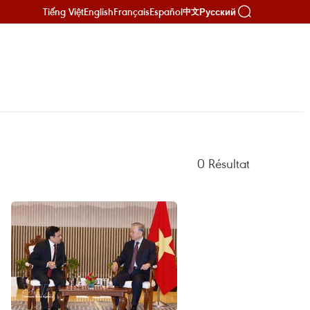
Tiếng Việt
English
Français
Español
Русский
中文
0
Résultat