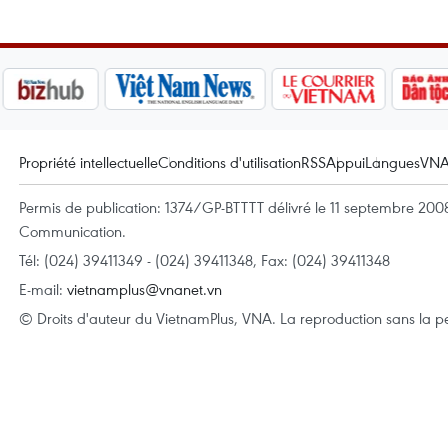
Propriété intellectuelle
Conditions d'utilisation
RSS
Appui
Langues
VN
Permis de publication: 1374/GP-BTTTT délivré le 11 septembre 2008 
Communication.
Tél: (024) 39411349 - (024) 39411348, Fax: (024) 39411348
E-mail:
vietnamplus@vnanet.vn
© Droits d'auteur du VietnamPlus, VNA. La reproduction sans la per