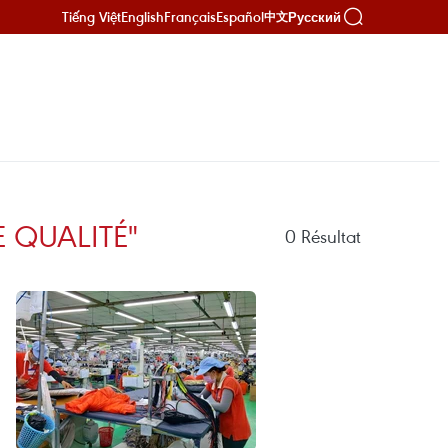
Tiếng Việt
English
Français
Español
Русский
中文
 QUALITÉ"
0
Résultat