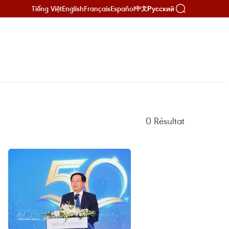
Tiếng Việt
English
Français
Español
Русский
中文
0
Résultat