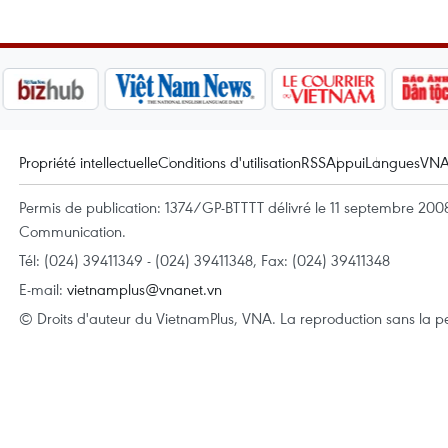
Propriété intellectuelle
Conditions d'utilisation
RSS
Appui
Langues
VN
Permis de publication: 1374/GP-BTTTT délivré le 11 septembre 2008 
Communication.
Tél: (024) 39411349 - (024) 39411348, Fax: (024) 39411348
E-mail:
vietnamplus@vnanet.vn
© Droits d'auteur du VietnamPlus, VNA. La reproduction sans la per