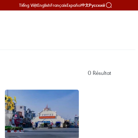
Tiếng Việt
English
Français
Español
Русский
中文
0
Résultat