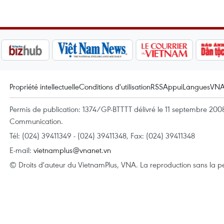
Propriété intellectuelle
Conditions d'utilisation
RSS
Appui
Langues
VN
Permis de publication: 1374/GP-BTTTT délivré le 11 septembre 2008 
Communication.
Tél: (024) 39411349 - (024) 39411348, Fax: (024) 39411348
E-mail:
vietnamplus@vnanet.vn
© Droits d'auteur du VietnamPlus, VNA. La reproduction sans la per