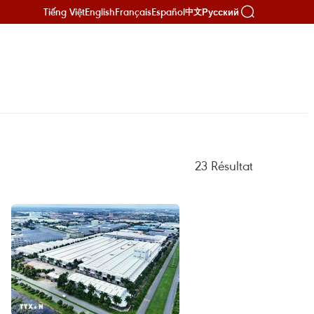
Tiếng Việt
English
Français
Español
Русский
中文
23
Résultat