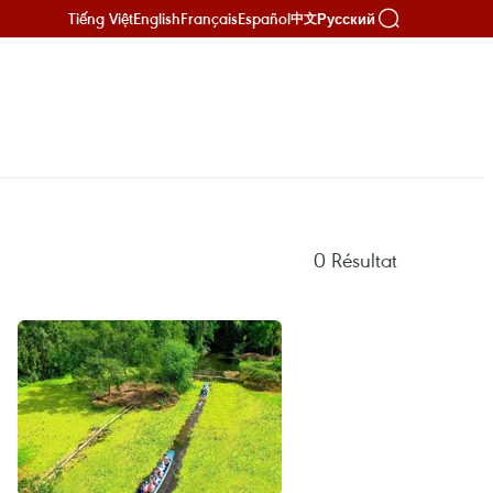
Tiếng Việt
English
Français
Español
Русский
中文
0
Résultat