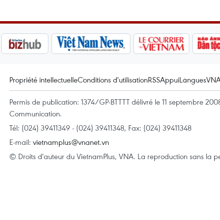
Propriété intellectuelle
Conditions d'utilisation
RSS
Appui
Langues
VN
Permis de publication: 1374/GP-BTTTT délivré le 11 septembre 2008 
Communication.
Tél: (024) 39411349 - (024) 39411348, Fax: (024) 39411348
E-mail:
vietnamplus@vnanet.vn
© Droits d'auteur du VietnamPlus, VNA. La reproduction sans la per