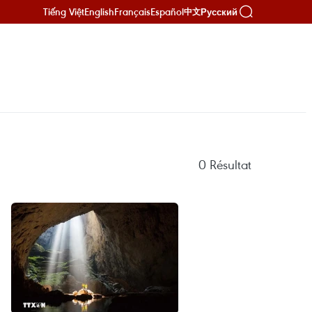
Tiếng Việt
English
Français
Español
Русский
中文
0
Résultat