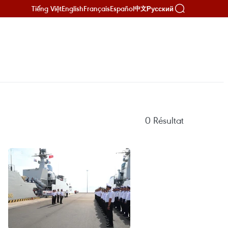
Tiếng Việt
English
Français
Español
Русский
中文
0
Résultat