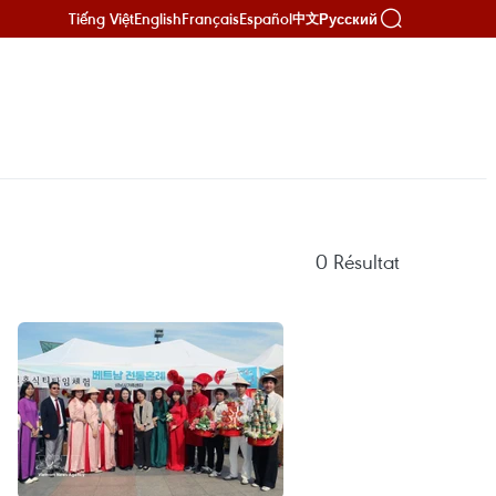
Tiếng Việt
English
Français
Español
Русский
中文
0
Résultat