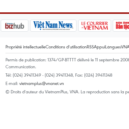
Propriété intellectuelle
Conditions d'utilisation
RSS
Appui
Langues
VN
Permis de publication: 1374/GP-BTTTT délivré le 11 septembre 2008 
Communication.
Tél: (024) 39411349 - (024) 39411348, Fax: (024) 39411348
E-mail:
vietnamplus@vnanet.vn
© Droits d'auteur du VietnamPlus, VNA. La reproduction sans la per