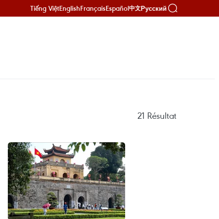
Tiếng Việt
English
Français
Español
Русский
中文
21
Résultat