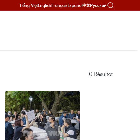
Tiếng Việt
English
Français
Español
Русский
中文
0
Résultat