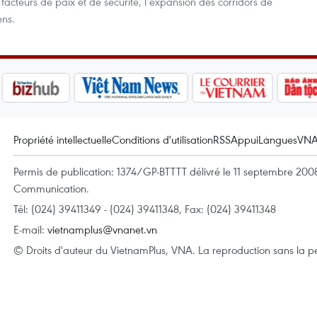
s facteurs de paix et de sécurité, l’expansion des corridors de
ens.
Propriété intellectuelle
Conditions d'utilisation
RSS
Appui
Langues
VN
Permis de publication: 1374/GP-BTTTT délivré le 11 septembre 2008 
Communication.
Tél: (024) 39411349 - (024) 39411348, Fax: (024) 39411348
E-mail:
vietnamplus@vnanet.vn
© Droits d'auteur du VietnamPlus, VNA. La reproduction sans la per