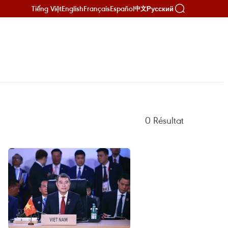
Tiếng Việt
English
Français
Español
Русский
中文
0
Résultat