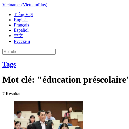
Vietnam+ (VietnamPlus)
Tiếng Việt
English
Français
Español
中文
Русский
Tags
Mot clé:
"éducation préscolaire
7
Résultat