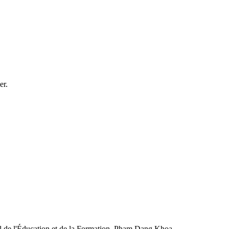
er.
cial de l'Éducation et de la Formation, Pham Dang Khoa.