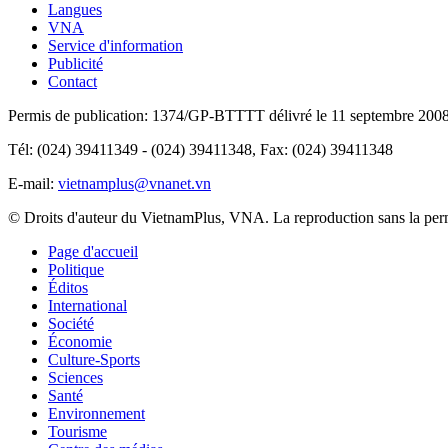
Langues
VNA
Service d'information
Publicité
Contact
Permis de publication: 1374/GP-BTTTT délivré le 11 septembre 2008 p
Tél: (024) 39411349 - (024) 39411348, Fax: (024) 39411348
E-mail:
vietnamplus@vnanet.vn
© Droits d'auteur du VietnamPlus, VNA. La reproduction sans la permis
Page d'accueil
Politique
Éditos
International
Société
Économie
Culture-Sports
Sciences
Santé
Environnement
Tourisme