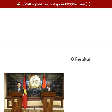
Tiếng Việt
English
Français
Español
Русский
中文
0
Résultat