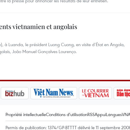
é la presse pour annoncer les résultats de leur entretien.
dents vietnamien et angolais
), à Luanda, le président Luong Cuong, en visite d’État en Angola,
golais, João Manuel Gonçalves Lourenço.
Propriété intellectuelle
Conditions d'utilisation
RSS
Appui
Langues
VN
Permis de publication: 1374/GP-BTTTT délivré le 11 septembre 2008 