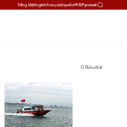
Tiếng Việt
English
Français
Español
Русский
中文
0
Résultat