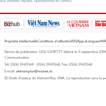
 deux vedettes rapides, opérationnels en continu.
Propriété intellectuelle
Conditions d'utilisation
RSS
Appui
Langues
VN
Permis de publication: 1374/GP-BTTTT délivré le 11 septembre 2008 
Communication.
Tél: (024) 39411349 - (024) 39411348, Fax: (024) 39411348
E-mail:
vietnamplus@vnanet.vn
© Droits d'auteur du VietnamPlus, VNA. La reproduction sans la per