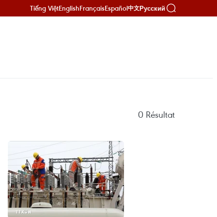
Tiếng Việt
English
Français
Español
Русский
中文
0
Résultat