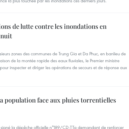
ince la plus touchée par les inondations ces derniers jours.
ons de lutte contre les inondations en
 nuit
lusieurs zones des communes de Trung Gia et Da Phuc, en banlieu de
ison de la montée rapide des eaux fluviales, le Premier ministre
our inspecter et diriger les opérations de secours et de réponse aux
a population face aux pluies torrentielles
 signé la dépêche officielle n°189/CD-TTg demandant de renforcer