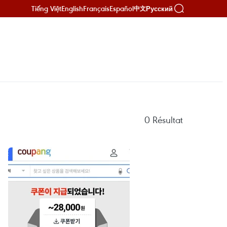
Tiếng Việt
English
Français
Español
Русский
中文
0
Résultat