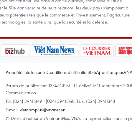
ola ont construit une base d’amitié durable, consolidée au fil de
r le 50e anniversaire de leurs relations, les deux pays s'emploient à
eurs potentiels tels que le commerce et l’investissement, l’agriculture,
 technologies, la santé ainsi que la sécurité et la défense.
Propriété intellectuelle
Conditions d'utilisation
RSS
Appui
Langues
VN
Permis de publication: 1374/GP-BTTTT délivré le 11 septembre 2008 
Communication.
Tél: (024) 39411349 - (024) 39411348, Fax: (024) 39411348
E-mail:
vietnamplus@vnanet.vn
© Droits d'auteur du VietnamPlus, VNA. La reproduction sans la per