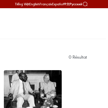
Tiếng Việt
English
Français
Español
Русский
中文
0
Résultat