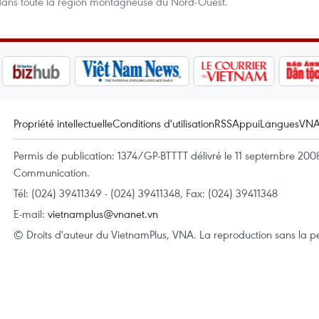
s dans toute la région montagneuse du Nord-Ouest.
Propriété intellectuelle
Conditions d'utilisation
RSS
Appui
Langues
VN
Permis de publication: 1374/GP-BTTTT délivré le 11 septembre 2008 
Communication.
Tél: (024) 39411349 - (024) 39411348, Fax: (024) 39411348
E-mail:
vietnamplus@vnanet.vn
© Droits d'auteur du VietnamPlus, VNA. La reproduction sans la per