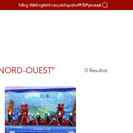
Tiếng Việt
English
Français
Español
Русский
中文
 NORD-OUEST"
0
Résultat