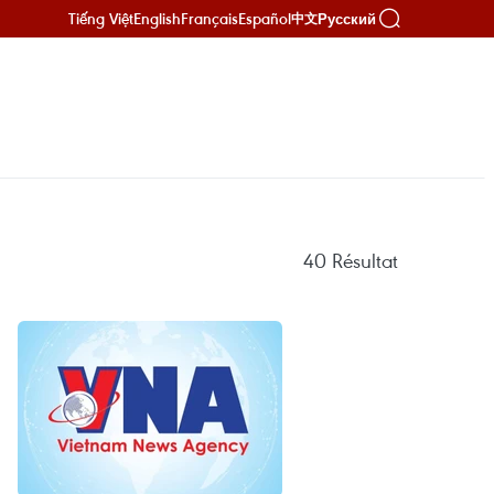
Tiếng Việt
English
Français
Español
Русский
中文
40
Résultat