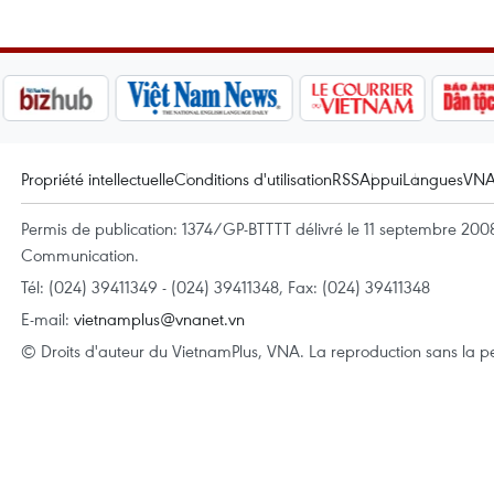
Propriété intellectuelle
Conditions d'utilisation
RSS
Appui
Langues
VN
Permis de publication: 1374/GP-BTTTT délivré le 11 septembre 2008 
Communication.
Tél: (024) 39411349 - (024) 39411348, Fax: (024) 39411348
E-mail:
vietnamplus@vnanet.vn
© Droits d'auteur du VietnamPlus, VNA. La reproduction sans la per