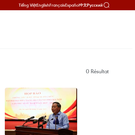
Tiếng Việt
English
Français
Español
Русский
中文
0
Résultat