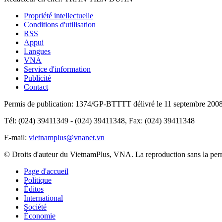
Propriété intellectuelle
Conditions d'utilisation
RSS
Appui
Langues
VNA
Service d'information
Publicité
Contact
Permis de publication: 1374/GP-BTTTT délivré le 11 septembre 2008 p
Tél: (024) 39411349 - (024) 39411348, Fax: (024) 39411348
E-mail:
vietnamplus@vnanet.vn
© Droits d'auteur du VietnamPlus, VNA. La reproduction sans la permis
Page d'accueil
Politique
Éditos
International
Société
Économie