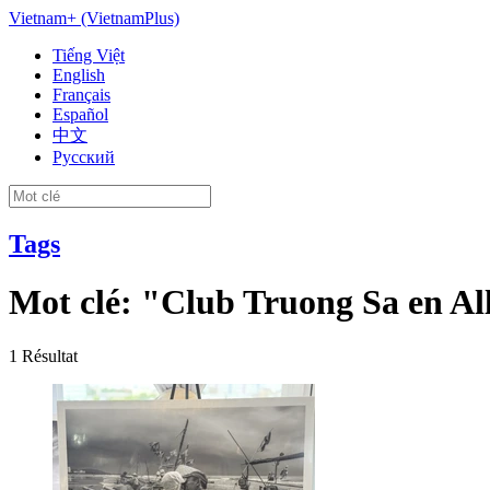
Vietnam+ (VietnamPlus)
Tiếng Việt
English
Français
Español
中文
Русский
Tags
Mot clé:
"Club Truong Sa en A
1
Résultat