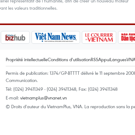
riel représentatif de l’humanité, afin de créer un nouveau moteur
ant les valeurs traditionnelles.
Propriété intellectuelle
Conditions d'utilisation
RSS
Appui
Langues
VN
Permis de publication: 1374/GP-BTTTT délivré le 11 septembre 2008 
Communication.
Tél: (024) 39411349 - (024) 39411348, Fax: (024) 39411348
E-mail:
vietnamplus@vnanet.vn
© Droits d'auteur du VietnamPlus, VNA. La reproduction sans la per