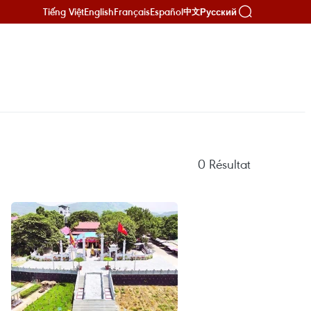
Tiếng Việt
English
Français
Español
Русский
中文
0
Résultat