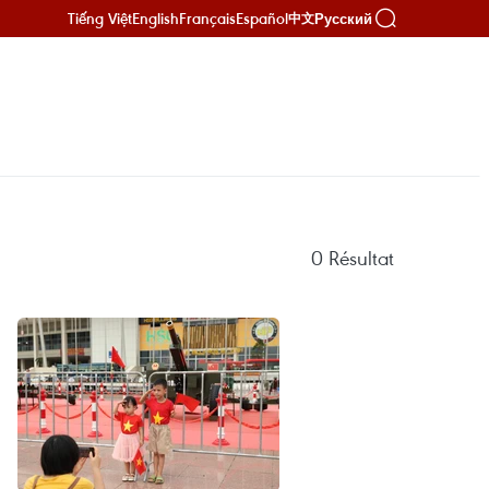
Tiếng Việt
English
Français
Español
Русский
中文
0
Résultat