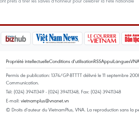
ont prêts à tirer les salves d'honneur pour célébrer la Fête nationale
Propriété intellectuelle
Conditions d'utilisation
RSS
Appui
Langues
VN
Permis de publication: 1374/GP-BTTTT délivré le 11 septembre 2008 
Communication.
Tél: (024) 39411349 - (024) 39411348, Fax: (024) 39411348
E-mail:
vietnamplus@vnanet.vn
© Droits d'auteur du VietnamPlus, VNA. La reproduction sans la per