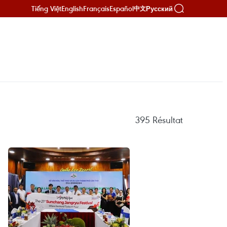
Tiếng Việt
English
Français
Español
Русский
中文
395
Résultat