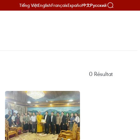
Tiếng Việt
English
Français
Español
Русский
中文
0
Résultat