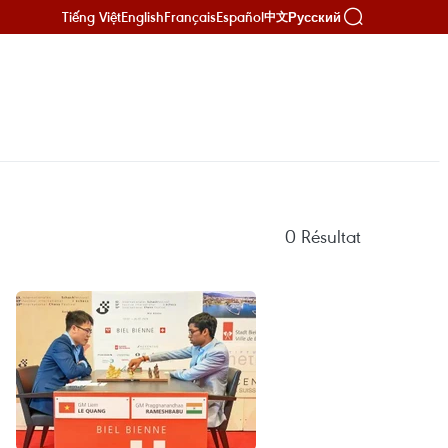
Tiếng Việt
English
Français
Español
Русский
中文
0
Résultat