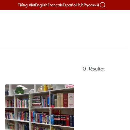
Tiếng Việt
English
Français
Español
Русский
中文
0
Résultat