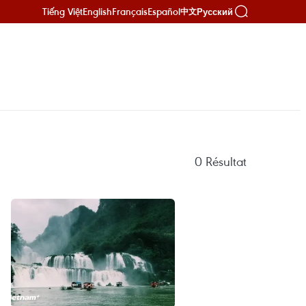
Tiếng Việt
English
Français
Español
Русский
中文
0
Résultat