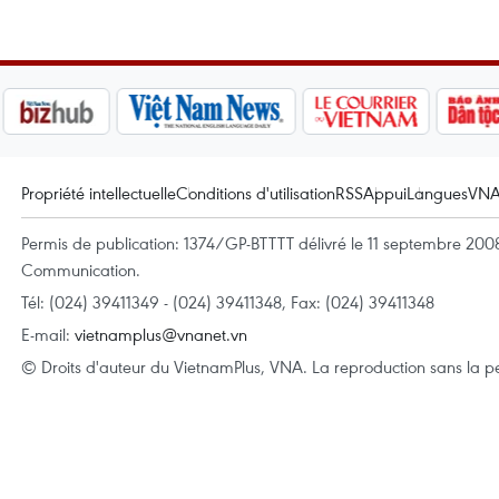
Propriété intellectuelle
Conditions d'utilisation
RSS
Appui
Langues
VN
Permis de publication: 1374/GP-BTTTT délivré le 11 septembre 2008 
Communication.
Tél: (024) 39411349 - (024) 39411348, Fax: (024) 39411348
E-mail:
vietnamplus@vnanet.vn
© Droits d'auteur du VietnamPlus, VNA. La reproduction sans la per