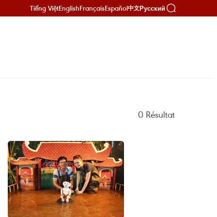
Tiếng Việt
English
Français
Español
Русский
中文
0
Résultat